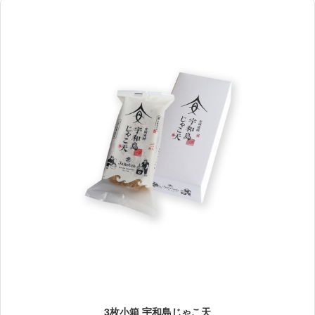
3枚小箱 宇和島じゃこ天