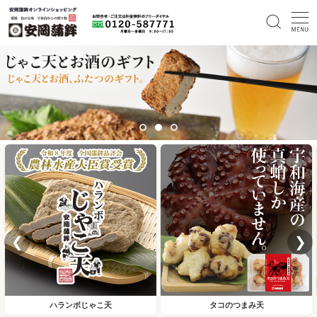
❮
❯
ハランボじゃこ天
タコのつまみ天