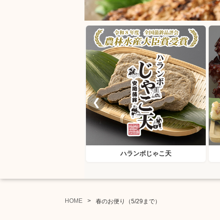
❮
ハランボじゃこ天
HOME
春のお便り（5/29まで）