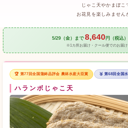
じゃこ天やかまぼこ
お花見を楽しみません
8,640
5/29（金）まで
円（税込
※1カ所お届け・クール便でのお届け
🏆 第77回全国蒲鉾品評会 農林水産大臣賞
🥈 第68回全
ハランボじゃこ天