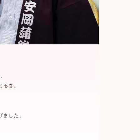
き、
なる春。
、
げました。
、