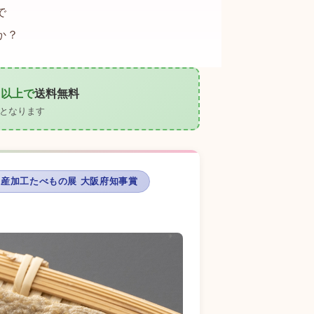
で
か？
）以上で
送料無料
となります
国水産加工たべもの展 大阪府知事賞