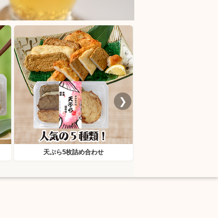
❯
天ぷら5枚詰め合わせ
ミマメン女子バジ