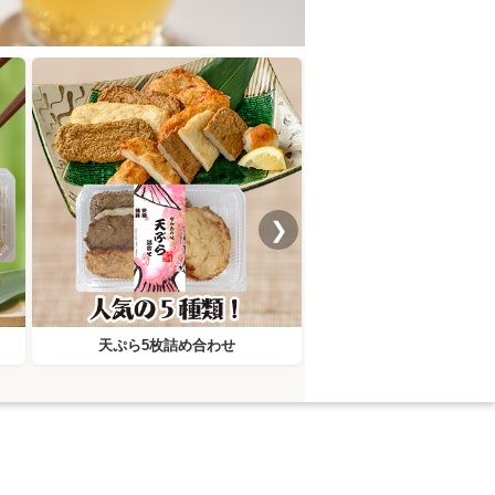
❯
天ぷら5枚詰め合わせ
ミマメン女子バジ