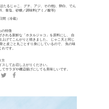
）ほたるじゃこ、グチ、アジ、その他)、卵白、でん
料、食塩、砂糖／調味料(アミノ酸等)
8日間（冷蔵）
わの特徴
げされる新鮮な「ホタルジャコ」を原料にし、 自
仕上げてこんがりと焼きました。 じゃこ天と同じ
の骨と皮ごと丸ごとすり身にしているので、 魚の味
くわです。
り方
イスしてお召し上がりください。
してサラダや磯辺揚げにしても美味しいです。