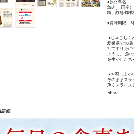
●原材料名
魚肉(（国産
粉、醗酵調味
●賞味期限 
●じゃこちく
愛媛県で水揚
社ですり身に
ように、 魚
を生かしたち
●お召し上が
そのままスラ
薄くスライス
share
品詳細