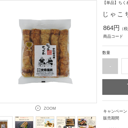
【単品】ちく
じゃこ
864円
（税
商品コード
数量
-
ZOOM
キャンペーン
販売期間