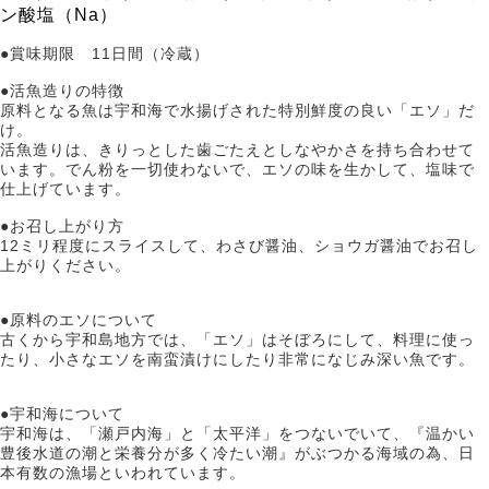
ン酸塩（Na）
●賞味期限 11日間（冷蔵）
●活魚造りの特徴
原料となる魚は宇和海で水揚げされた特別鮮度の良い「エソ」だ
け。
活魚造りは、きりっとした歯ごたえとしなやかさを持ち合わせて
います。でん粉を一切使わないで、エソの味を生かして、塩味で
仕上げています。
●お召し上がり方
12ミリ程度にスライスして、わさび醤油、ショウガ醤油でお召し
上がりください。
●原料のエソについて
古くから宇和島地方では、「エソ」はそぼろにして、料理に使っ
たり、小さなエソを南蛮漬けにしたり非常になじみ深い魚です。
●宇和海について
宇和海は、「瀬戸内海」と「太平洋」をつないでいて、『温かい
豊後水道の潮と栄養分が多く冷たい潮』がぶつかる海域の為、日
本有数の漁場といわれています。