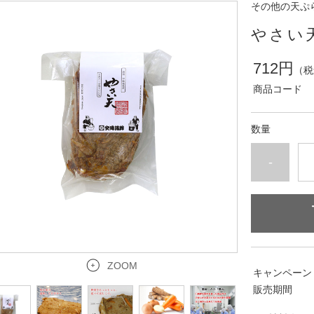
その他の天ぷ
やさい天
712円
（税
商品コード
数量
-
ZOOM
キャンペーン
販売期間