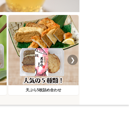
❯
天ぷら5枚詰め合わせ
ミマメン女子バジ