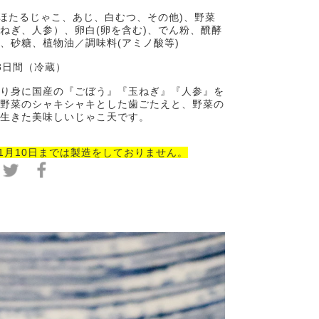
)ほたるじゃこ、あじ、白むつ、その他)、野菜
ねぎ、人参）、卵白(卵を含む)、でん粉、醗酵
、砂糖、植物油／調味料(アミノ酸等)
8日間（冷蔵）
り身に国産の『ごぼう』『玉ねぎ』『人参』を
野菜のシャキシャキとした歯ごたえと、野菜の
生きた美味しいじゃこ天です。
1
月10日までは製造をしておりません。