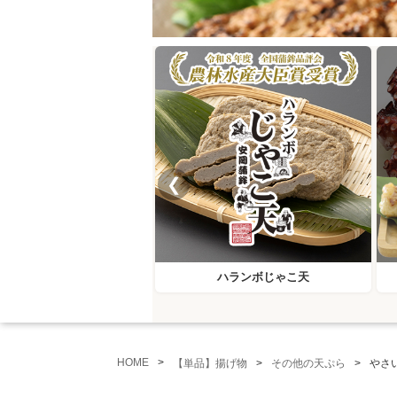
❮
ハランボじゃこ天
HOME
【単品】揚げ物
その他の天ぷら
やさい